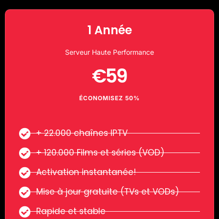
1 Année
Serveur Haute Performance
€59
ÉCONOMISEZ 50%
+ 22.000 chaînes IPTV
+ 120.000 Films et séries (VOD)
Activation instantanée!
Mise à jour gratuite (TVs et VODs)
Rapide et stable