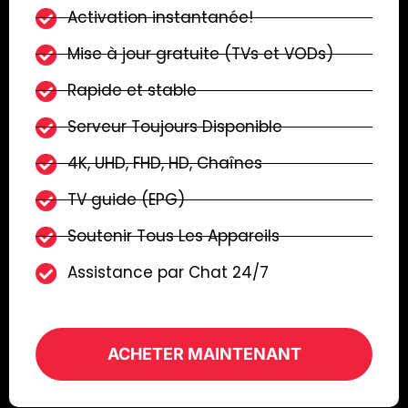
Activation instantanée!
Mise à jour gratuite (TVs et VODs)
Rapide et stable
Serveur Toujours Disponible
4K, UHD, FHD, HD, Chaînes
TV guide (EPG)
Soutenir Tous Les Appareils
Assistance par Chat 24/7
ACHETER MAINTENANT