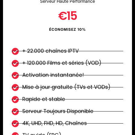
Serveur Haute Performance
€15
ÉCONOMISEZ 10%
+ 22.000 chaînes IPTV
+ 120.000 Films et séries (VOD)
Activation instantanée!
Mise à jour gratuite (TVs et VODs)
Rapide et stable
Serveur Toujours Disponible
4K, UHD, FHD, HD, Chaînes