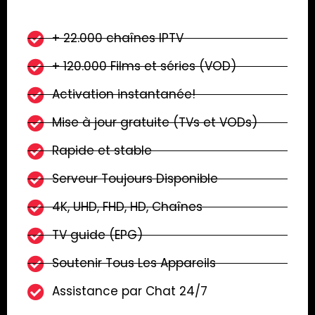
+ 22.000 chaînes IPTV
+ 120.000 Films et séries (VOD)
Activation instantanée!
Mise à jour gratuite (TVs et VODs)
Rapide et stable
Serveur Toujours Disponible
4K, UHD, FHD, HD, Chaînes
TV guide (EPG)
Soutenir Tous Les Appareils
Assistance par Chat 24/7