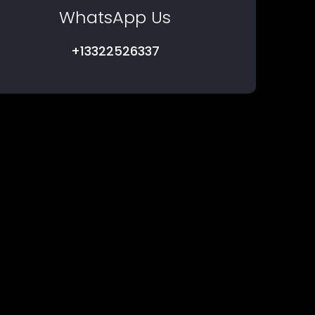
WhatsApp Us
+13322526337