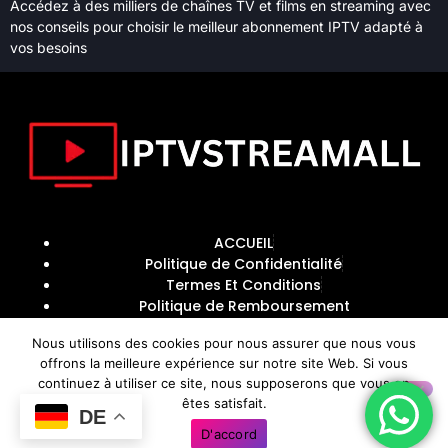
Accédez à des milliers de chaînes TV et films en streaming avec
nos conseils pour choisir le meilleur abonnement IPTV adapté à
vos besoins
ACCUEIL
Politique de Confidentialité
Termes Et Conditions
Politique de Remboursement
Nous utilisons des cookies pour nous assurer que nous vous
offrons la meilleure expérience sur notre site Web. Si vous
Copyright © 2024
IPTVSTREAMALL
, Alle Rechte vorbehalten.
continuez à utiliser ce site, nous supposerons que vous en
êtes satisfait.
DE
Optimized by Seraphinite Accelerator
D'accord